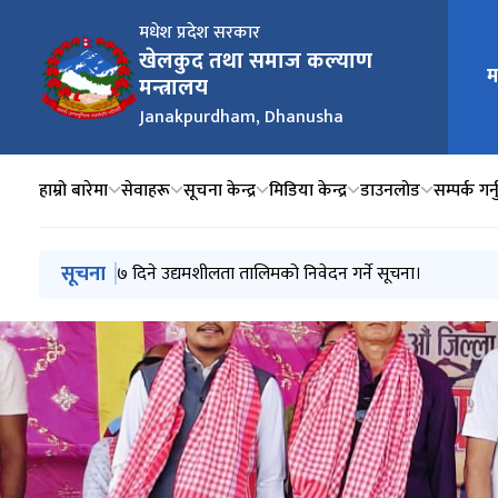
मधेश प्रदेश सरकार
खेलकुद तथा समाज कल्याण
म
मुख्य न
मन्त्रालय
Janakpurdham, Dhanusha
हाम्रो बारेमा
सेवाहरू
सूचना केन्द्र
मिडिया केन्द्र
डाउनलोड
सम्पर्क गर्न
मुख्य नेभिगेसनमा जानुहोस्
सूचना
लालबन्दी दीर्घकालीन पुनर्स्थापना केन्द्रको भवन निर्माण सम्
७ दिने उद्यमशीलता तालिमको निवेदन गर्ने सूचना।
खेलकुद सामग्रि माग गर्ने सम्बन्धी सूचना
बोलपत्र स्वीकृत गर्ने आशयको सूचना।
दरभाउपत्र स्वीकृत गर्ने आशयको सूचना