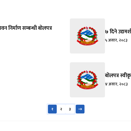
भवन निर्माण सम्बन्धी बोलपत्र
७ दिने उद्यम
५ असार, २०८३
बोलपत्र स्वी
४ असार, २०८३
१
२
३