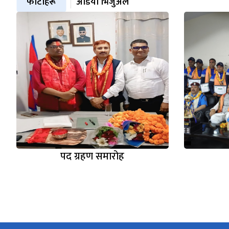
फोटोहरू
अडियो भिजुअल
पद ग्रहण समारोह