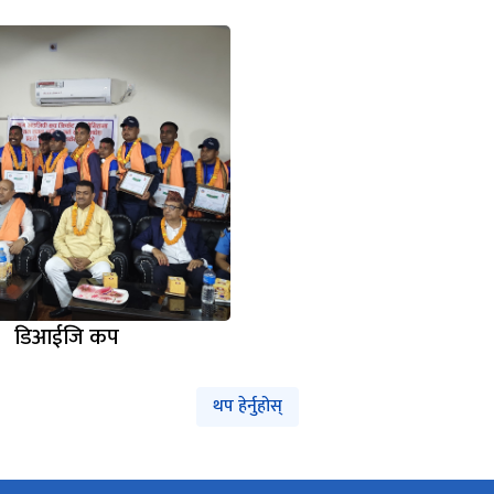
डिआईजि कप
थप हेर्नुहोस्