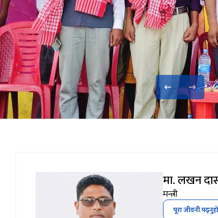
मा. लखन दास
मन्त्री
पूरा जीवनी पढ्नुह